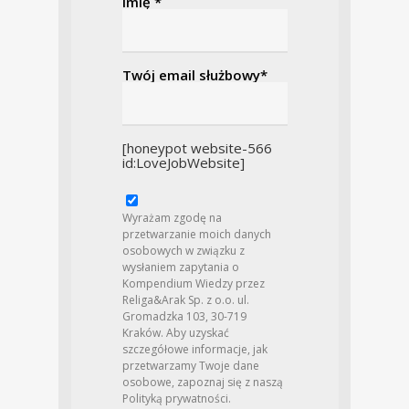
Imię *
Twój email służbowy*
[honeypot website-566
id:LoveJobWebsite]
Wyrażam zgodę na
przetwarzanie moich danych
osobowych w związku z
wysłaniem zapytania o
Kompendium Wiedzy przez
Religa&Arak Sp. z o.o. ul.
Gromadzka 103, 30-719
Kraków. Aby uzyskać
szczegółowe informacje, jak
przetwarzamy Twoje dane
osobowe, zapoznaj się z naszą
Polityką prywatności
.