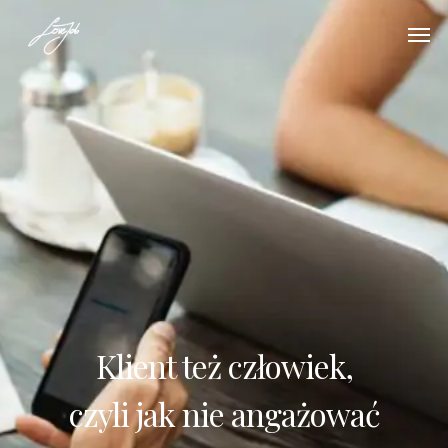
Klient też człowiek,
czyli jak nie angażować